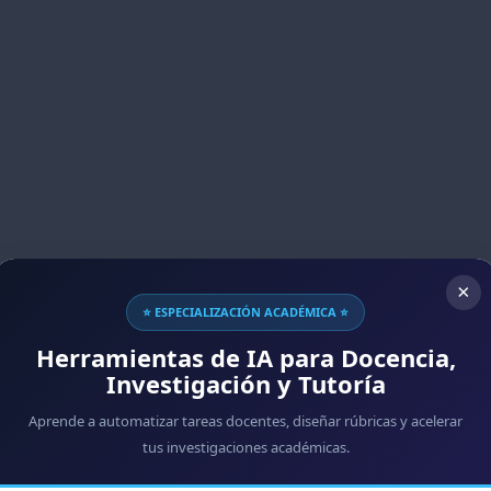
×
⭐ ESPECIALIZACIÓN ACADÉMICA ⭐
Herramientas de IA para Docencia,
Investigación y Tutoría
Aprende a automatizar tareas docentes, diseñar rúbricas y acelerar
tus investigaciones académicas.