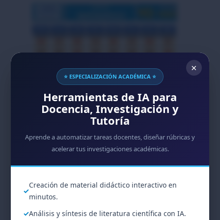
×
⭐ ESPECIALIZACIÓN ACADÉMICA ⭐
Herramientas de IA para
Docencia, Investigación y
Tutoría
Para dinámicas grupales
Aprende a automatizar tareas docentes, diseñar rúbricas y
acelerar tus investigaciones académicas.
COBRANZA DE CLIENTES
Creación de material didáctico interactivo en
✓
minutos.
✓
Análisis y síntesis de literatura científica con IA.