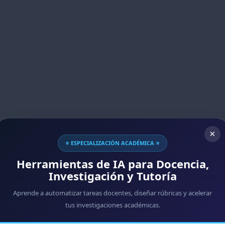
×
⭐ ESPECIALIZACIÓN ACADÉMICA ⭐
Herramientas de IA para Docencia,
Investigación y Tutoría
Aprende a automatizar tareas docentes, diseñar rúbricas y acelerar
tus investigaciones académicas.