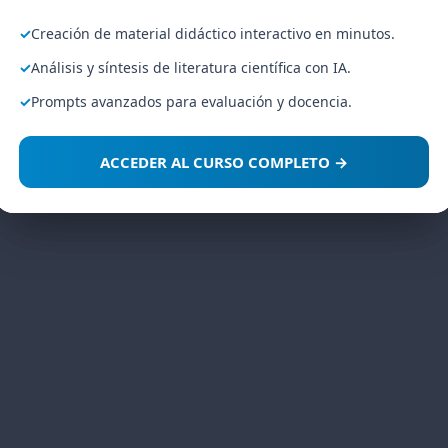
✓
Creación de material didáctico interactivo en minutos.
✓
Análisis y síntesis de literatura científica con IA.
✓
Prompts avanzados para evaluación y docencia.
ACCEDER AL CURSO COMPLETO →