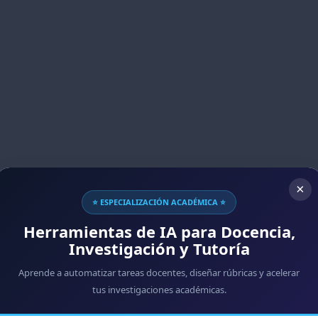
×
⭐ ESPECIALIZACIÓN ACADÉMICA ⭐
Herramientas de IA para Docencia,
Investigación y Tutoría
Aprende a automatizar tareas docentes, diseñar rúbricas y acelerar
tus investigaciones académicas.